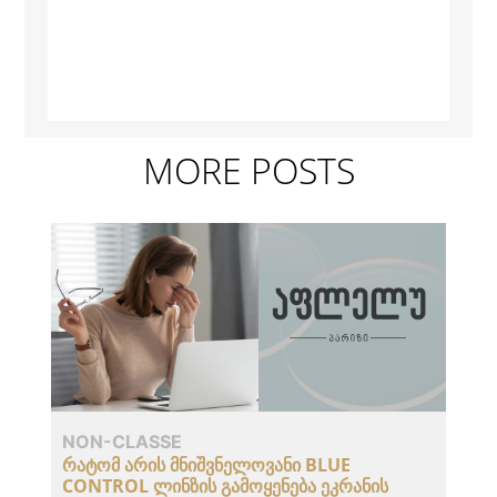
MORE POSTS
NON-CLASSE
ᲠᲐᲢᲝᲛ ᲐᲠᲘᲡ ᲛᲜᲘᲨᲕᲜᲔᲚᲝᲕᲐᲜᲘ BLUE
CONTROL ᲚᲘᲜᲖᲘᲡ ᲒᲐᲛᲝᲧᲔᲜᲔᲑᲐ ᲔᲙᲠᲐᲜᲘᲡ