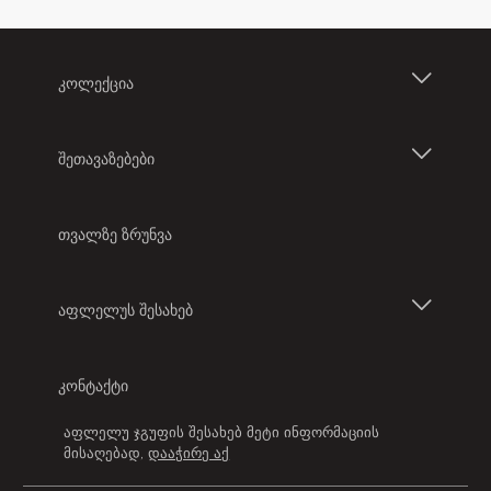
ᲙᲝᲚᲔᲥᲪᲘᲐ
ბრენდები
ᲨᲔᲗᲐᲕᲐᲖᲔᲑᲔᲑᲘ
Magic-ის ხაზი
კომერციული შეთავაზებები
ᲗᲕᲐᲚᲖᲔ ᲖᲠᲣᲜᲕᲐ
დამცავი სათვალე
პარტნიორები
ᲐᲤᲚᲔᲚᲣᲡ ᲨᲔᲡᲐᲮᲔᲑ
კონტაქტური ლინზები
აფლელუ ჯგუფი
ᲙᲝᲜᲢᲐᲥᲢᲘ
აფლელუ საქართველოში
აფლელუ ჯგუფის შესახებ მეტი ინფორმაციის
მისაღებად
,
დააჭირე აქ