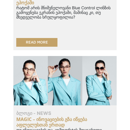
ᲔᲞᲝᲥᲐᲨᲘ
რატომ არის მნიშვნელოვანი Blue Control ლინზის
გამოყენება ეკრანის ეპოქაში, მაშინაც კი, თუ
მხედველობა სრულყოფილია?
READ MORE
ᲑᲚᲝᲒᲘ - NEWS
MAGIC – ᲘᲜᲝᲕᲐᲪᲘᲔᲑᲘᲡ ᲒᲖᲐ ᲘᲬᲧᲔᲑᲐ
ᲐᲤᲚᲔᲚᲣᲡᲗᲐᲜ ᲔᲠᲗᲐᲓ
თუ ინოვაციების და კომფორტის მოყვარული