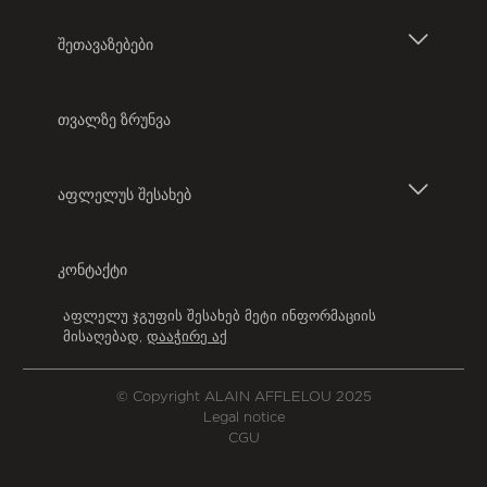
ბრენდები
ᲨᲔᲗᲐᲕᲐᲖᲔᲑᲔᲑᲘ
Magic-ის ხაზი
კომერციული შეთავაზებები
ᲗᲕᲐᲚᲖᲔ ᲖᲠᲣᲜᲕᲐ
დამცავი სათვალე
პარტნიორები
ᲐᲤᲚᲔᲚᲣᲡ ᲨᲔᲡᲐᲮᲔᲑ
კონტაქტური ლინზები
აფლელუ ჯგუფი
ᲙᲝᲜᲢᲐᲥᲢᲘ
აფლელუ საქართველოში
აფლელუ ჯგუფის შესახებ მეტი ინფორმაციის
მისაღებად
,
დააჭირე აქ
© Copyright ALAIN AFFLELOU 2025
Legal notice
CGU