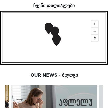
ᲩᲕᲔᲜᲘ ᲤᲘᲚᲘᲐᲚᲔᲑᲘ
OUR NEWS - ᲑᲚᲝᲒᲘ