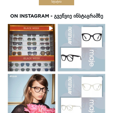
ᲡᲢᲐᲢᲘᲐ
ON INSTAGRAM - ᲒᲕᲔᲬᲕᲘᲔ ᲘᲜᲡᲢᲐᲒᲠᲐᲛᲖᲔ