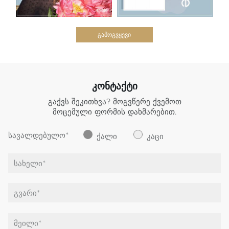
ᲒᲐᲛᲝᲒᲕᲧᲔᲕᲘ
ᲙᲝᲜᲢᲐᲥᲢᲘ
Გაქვს Შეკითხვა?
Მოგვწერე Ქვემოთ
Მოცემული Ფორმის Დახმარებით.
სავალდებულო*
ქალი
კაცი