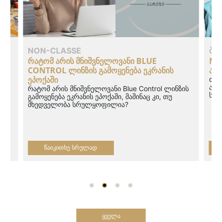
NON-CLASSE
ᲑᲚ
GY
ᲠᲐᲢᲝᲛ ᲐᲠᲘᲡ ᲛᲜᲘᲨᲕᲜᲔᲚᲝᲕᲐᲜᲘ BLUE
MAG
CONTROL ᲚᲘᲜᲖᲘᲡ ᲒᲐᲛᲝᲧᲔᲜᲔᲑᲐ ᲔᲙᲠᲐᲜᲘᲡ
ᲐᲤ
ᲔᲞᲝᲥᲐᲨᲘ
ისო
თუ 
ადა
რატომ არის მნიშვნელოვანი Blue Control ლინზის
სტა
გამოყენება ეკრანის ეპოქაში, მაშინაც კი, თუ
მხედველობა სრულყოფილია?
ᲬᲐᲘᲙᲘᲗᲮᲔ ᲡᲠᲣᲚᲐᲓ
ᲧᲕᲔᲚᲐ