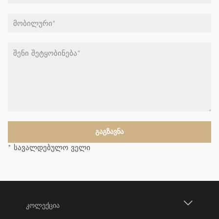
* სავალდებულო ველი
ᲙᲝᲚᲔᲥᲪᲘᲐ